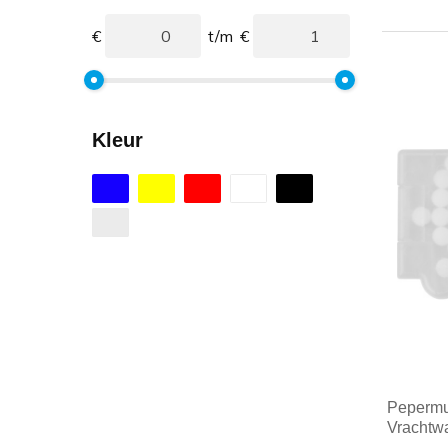
€
t/m
€
Kleur
Pepermun
Vrachtw