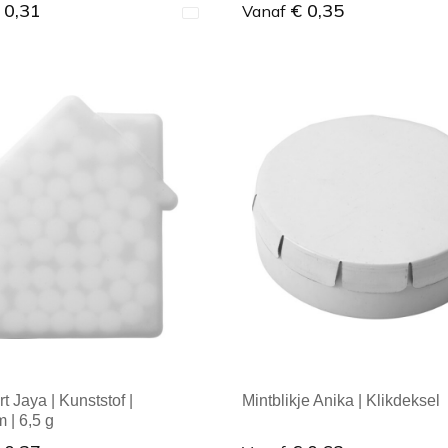
 0,31
€ 0,35
Vanaf
ale afname: 1
Minimale afname: 1
t Jaya | Kunststof |
Mintblikje Anika | Klikdeksel
 | 6,5 g