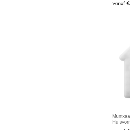
€
Vanaf
Minim
Muntkaar
Huisvorm