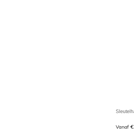
Minim
Sleutelh
€
Vanaf