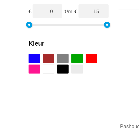
€
t/m
€
Kleur
Pashoude