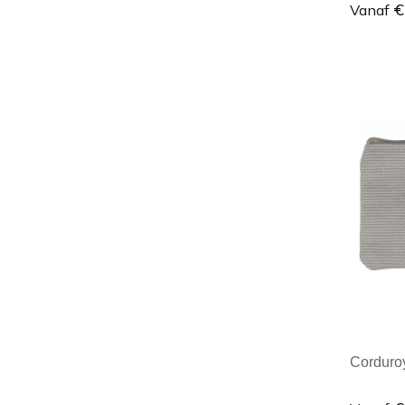
€
Vanaf
Minim
Corduroy