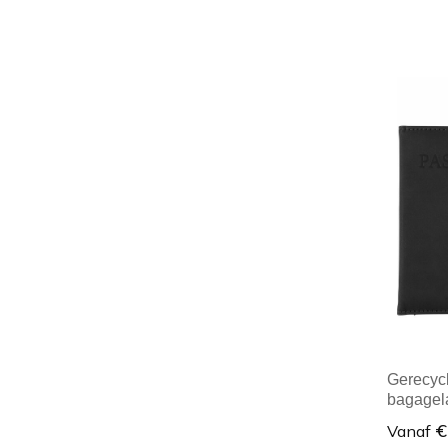
Minim
Gerecyc
bagagel
€
Vanaf