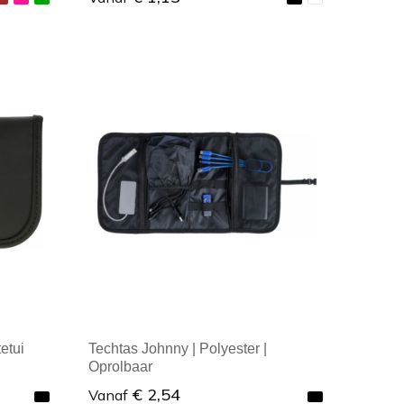
Minimale afname: 1
etui
Techtas Johnny | Polyester |
Oprolbaar
€ 2,54
Vanaf