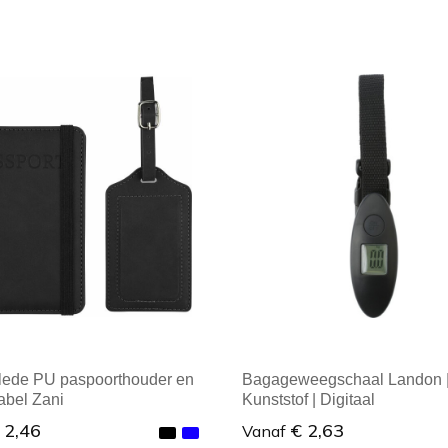
ale afname: 1
Minimale afname: 1
lede PU paspoorthouder en
Bagageweegschaal Landon 
abel Zani
Kunststof | Digitaal
 2,46
€ 2,63
Vanaf