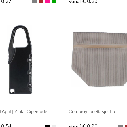
 0,27
€ 0,29
Vanaf
ale afname: 1
Minimale afname: 1
April | Zink | Cijfercode
Corduroy toilettasje Tia
 0,54
€ 0,90
Vanaf