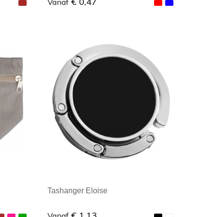
€ 0,47
Vanaf
Minimale afname: 1
Tashanger Eloise
€ 1,13
Vanaf