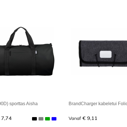
ale afname: 1
Minimale afname: 1
0D) sporttas Aisha
BrandCharger kabeletui Foli
 7,74
€ 9,11
Vanaf