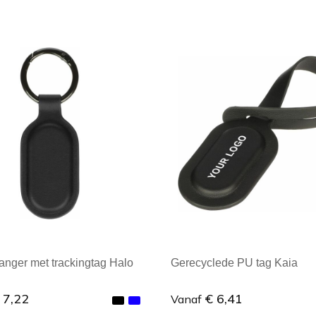
ale afname: 1
Minimale afname: 1
anger met trackingtag Halo
Gerecyclede PU tag Kaia
 7,22
€ 6,41
Vanaf