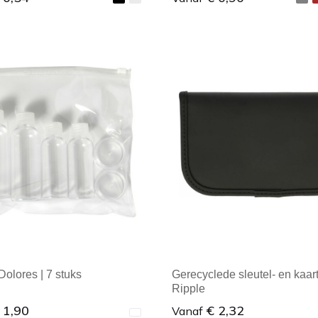
ale afname: 1
Minimale afname: 1
Dolores | 7 stuks
Gerecyclede sleutel- en kaart
Ripple
 1,90
€ 2,32
Vanaf