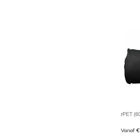
Minim
rPET (60
€
Vanaf