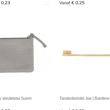
 0,23
€ 0,25
Vanaf
ale afname: 1
Minimale afname: 1
 sleuteletui Suren
Tandenborstel Joe | Bamboe