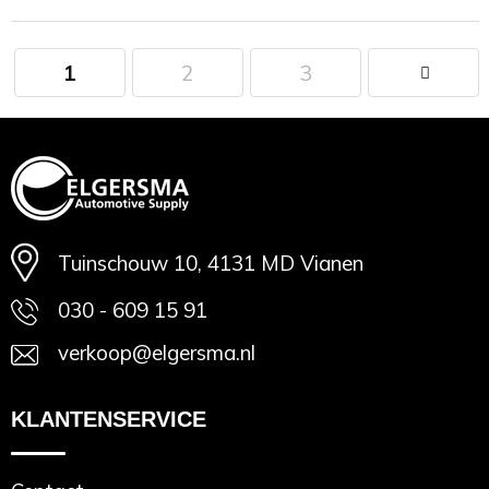
1
2
3
Minimale afname: 1
Tuinschouw 10, 4131 MD Vianen
030 - 609 15 91
verkoop@elgersma.nl
KLANTENSERVICE