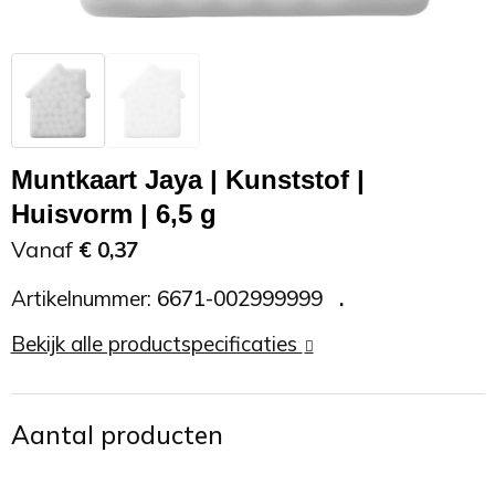
Zonnebrand
Promotietassen
Telefoonaccessoires
Zonnebrillen
Reisaccessoires
USB accessoires
Reistassen
USB hub
Muntkaart Jaya | Kunststof |
Huisvorm | 6,5 g
Rugtassen
Usb sticks
Vanaf
€ 0,37
Rugzakken
Weerstations
Artikelnummer:
6671-002999999
Schoudertassen
Bekijk alle productspecificaties
Sporttassen
Aantal producten
Strandtassen