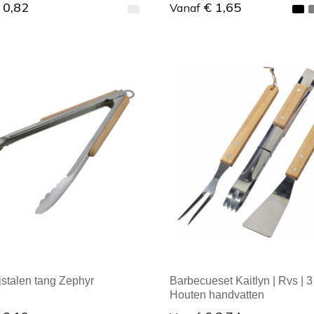
 0,82
€ 1,65
Vanaf
ale afname: 1
Minimale afname: 1
jstalen tang Zephyr
Barbecueset Kaitlyn | Rvs | 3 
Houten handvatten