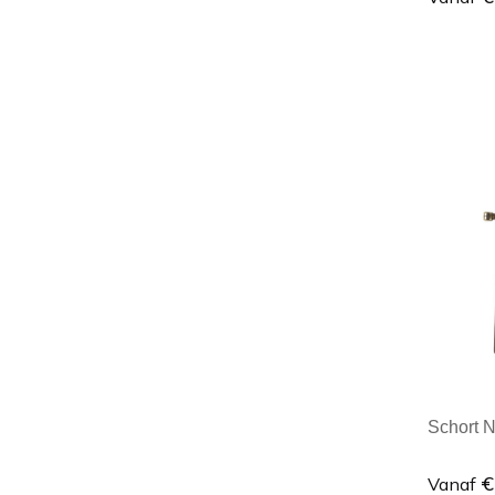
Minim
Schort N
€
Vanaf