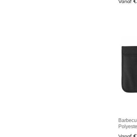
€
Vanaf
Minim
Barbecue
Polyeste
€
Vanaf