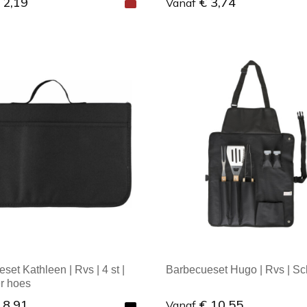
 2,19
€ 3,74
Vanaf
ale afname: 1
Minimale afname: 1
set Kathleen | Rvs | 4 st |
Barbecueset Hugo | Rvs | Sc
r hoes
 8,91
€ 10,55
Vanaf