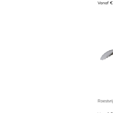
€
Vanaf
Minim
Roestvri