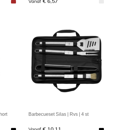
€ 6,57
Vanaf
Minimale afname: 1
hort
Barbecueset Silas | Rvs | 4 st
€ 10,11
Vanaf