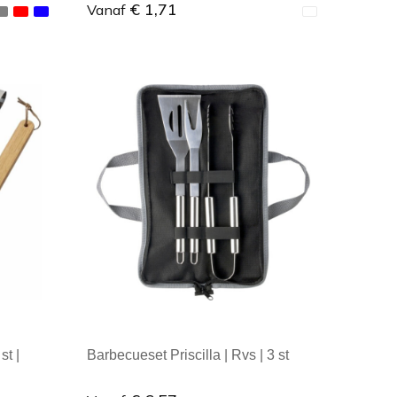
€ 1,71
Vanaf
Minimale afname: 1
st |
Barbecueset Priscilla | Rvs | 3 st