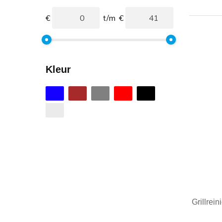
€
t/m
€
Kleur
Grillrei