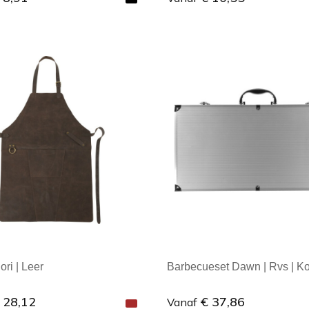
ale afname: 1
Minimale afname: 1
ori | Leer
Barbecueset Dawn | Rvs | Ko
 28,12
€ 37,86
Vanaf