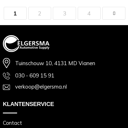
1
2
3
4
Minimale afname: 1
Tuinschouw 10, 4131 MD Vianen
030 - 609 15 91
verkoop@elgersma.nl
KLANTENSERVICE
Contact