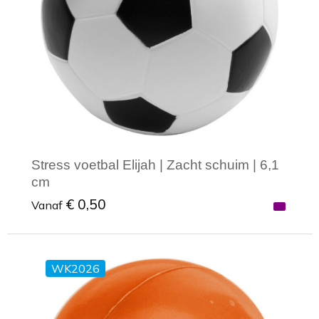
Zonnebrand
Promotietassen
Telefoonaccessoires
Zonnebrillen
Reisaccessoires
USB accessoires
Reistassen
USB hub
Rugtassen
Usb sticks
Stress voetbal Elijah | Zacht schuim | 6,1
Rugzakken
Weerstations
cm
€ 0,50
Vanaf
Schoudertassen
Sporttassen
WK2026
Minimale afname: 1
Strandtassen