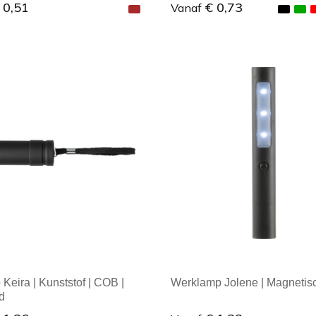
 0,51
€ 0,73
Vanaf
ale afname: 1
Minimale afname: 1
Keira | Kunststof | COB |
Werklamp Jolene | Magnetis
d