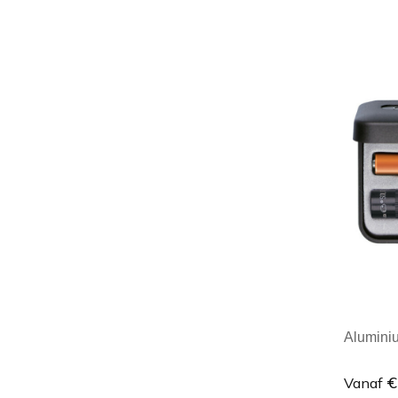
Minim
Aluminiu
€
Vanaf