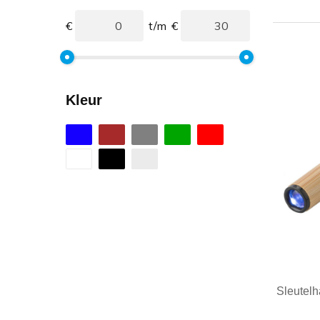
€
t/m
€
Kleur
Sleutelh