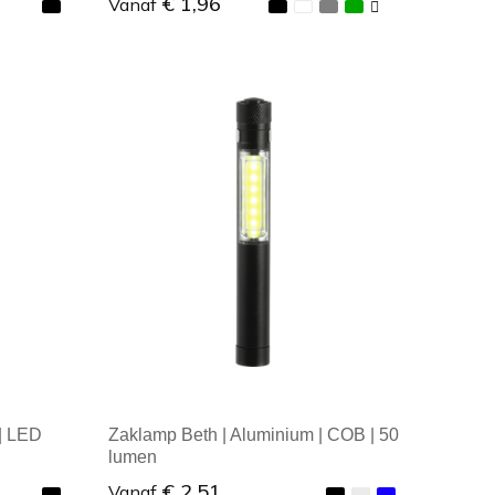
€ 1,96
Vanaf
Minimale afname: 1
 | LED
Zaklamp Beth | Aluminium | COB | 50
lumen
€ 2,51
Vanaf