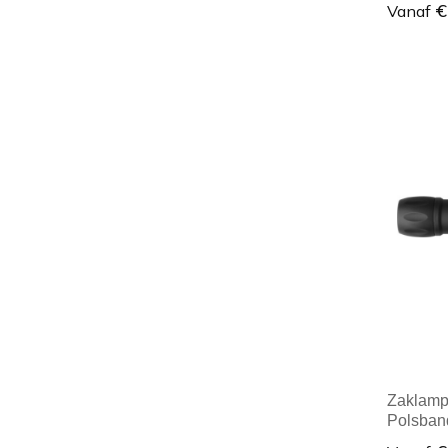
€
Vanaf
Minim
Zaklamp 
Polsban