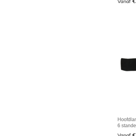
€
Vanaf
Minim
Hoofdlam
6 stand
€
Vanaf