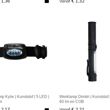
 1,36
€ 1,32
Vanaf
ale afname: 1
Minimale afname: 1
p Kylie | Kunststof | 5 LED |
Werklamp Dimitri | Kunststof
en
60 lm en COB
 2,17
€ 2,21
Vanaf