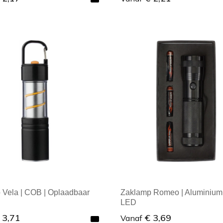
ale afname: 1
Minimale afname: 1
 Vela | COB | Oplaadbaar
Zaklamp Romeo | Aluminium 
LED
 3,71
€ 3,69
Vanaf