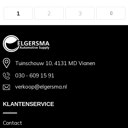
1
2
3
Minimale afname: 1
Tuinschouw 10, 4131 MD Vianen
030 - 609 15 91
verkoop@elgersma.nl
KLANTENSERVICE
Contact