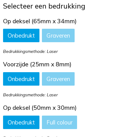
Toilettassen
Selecteer een bedrukking
Trekkoord rugzakken
Op deksel (65mm x 34mm)
Onbedrukt
Graveren
Zakelijke tassen
Bedrukkingsmethode: Laser
Voorzijde (25mm x 8mm)
Onbedrukt
Graveren
Bedrukkingsmethode: Laser
Op deksel (50mm x 30mm)
Onbedrukt
Full colour