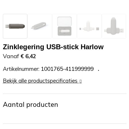
Zonnebrand
Promotietassen
Telefoonaccessoires
Zonnebrillen
Reisaccessoires
USB accessoires
Reistassen
USB hub
Zinklegering USB-stick Harlow
Rugtassen
Usb sticks
Vanaf
€ 6,42
Artikelnummer:
1001765-411999999
Rugzakken
Weerstations
Bekijk alle productspecificaties
Schoudertassen
Sporttassen
Aantal producten
Strandtassen