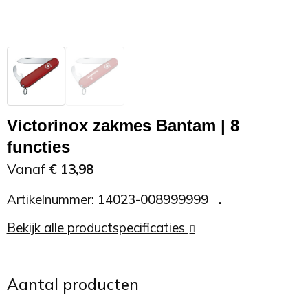
Zonnebrand
Promotietassen
Telefoonaccessoires
Zonnebrillen
Reisaccessoires
USB accessoires
Reistassen
USB hub
Victorinox zakmes Bantam | 8
Rugtassen
Usb sticks
functies
Vanaf
€ 13,98
Rugzakken
Weerstations
Artikelnummer:
14023-008999999
Schoudertassen
Bekijk alle productspecificaties
Sporttassen
Strandtassen
Aantal producten