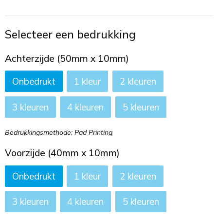
Toilettassen
Trekkoord rugzakken
Selecteer een bedrukking
Zakelijke tassen
Achterzijde (50mm x 10mm)
Onbedrukt
1
2
3
4
5
Bedrukkingsmethode: Pad Printing
Voorzijde (40mm x 10mm)
Onbedrukt
1
2
3
4
5