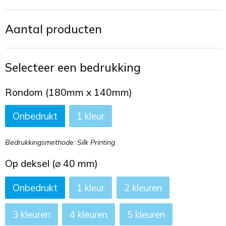
Toilettassen
Aantal producten
Trekkoord rugzakken
Zakelijke tassen
Selecteer een bedrukking
Rondom (180mm x 140mm)
Onbedrukt
1
Bedrukkingsmethode: Silk Printing
Op deksel (⌀ 40 mm)
Onbedrukt
1
2
3
4
5