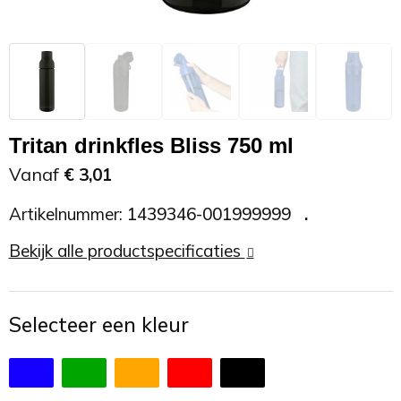
Zonnebrand
Promotietassen
Telefoonaccessoires
Zonnebrillen
Reisaccessoires
USB accessoires
Reistassen
USB hub
Tritan drinkfles Bliss 750 ml
Rugtassen
Usb sticks
Vanaf
€ 3,01
Artikelnummer:
1439346-001999999
Rugzakken
Weerstations
Bekijk alle productspecificaties
Schoudertassen
Sporttassen
Selecteer een kleur
Strandtassen