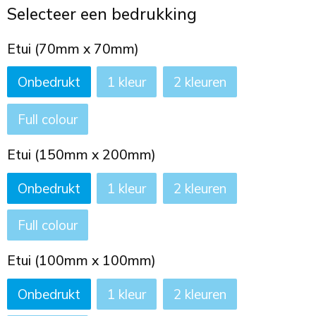
Toilettassen
Selecteer een bedrukking
Trekkoord rugzakken
Etui (70mm x 70mm)
Onbedrukt
1
2
Zakelijke tassen
Full colour
Etui (150mm x 200mm)
Onbedrukt
1
2
Full colour
Etui (100mm x 100mm)
Onbedrukt
1
2