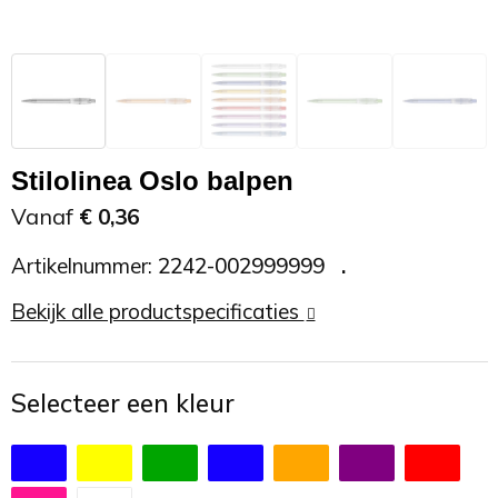
Zonnebrand
Promotietassen
Telefoonaccessoires
Zonnebrillen
Reisaccessoires
USB accessoires
Reistassen
USB hub
Stilolinea Oslo balpen
Rugtassen
Usb sticks
Vanaf
€ 0,36
Artikelnummer:
2242-002999999
Rugzakken
Weerstations
Bekijk alle productspecificaties
Schoudertassen
Sporttassen
Selecteer een kleur
Strandtassen