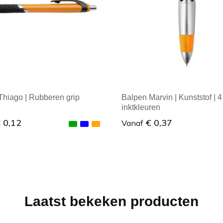
Thiago | Rubberen grip
Balpen Marvin | Kunststof | 4
inktkleuren
 0,12
€ 0,37
Vanaf
male afname: 1
Minimale afname: 1
Laatst bekeken producten