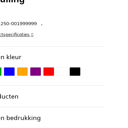
2250-001999999
ctspecificaties
en kleur
ducten
en bedrukking