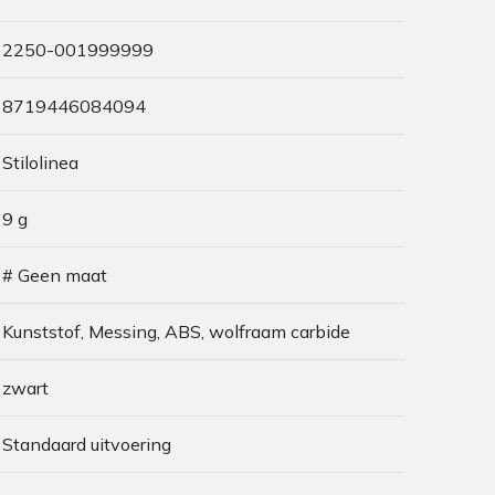
2250-001999999
8719446084094
Stilolinea
9 g
# Geen maat
Kunststof, Messing, ABS, wolfraam carbide
zwart
Standaard uitvoering