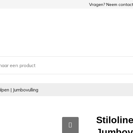
Vragen? Neem contact
lpen | Jumbovulling
Stilolin
Jumbovu