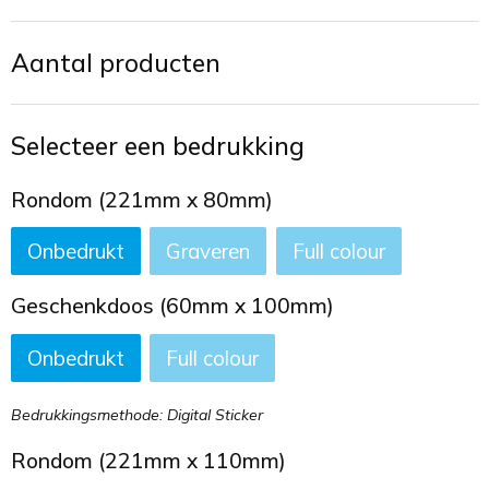
Toilettassen
Aantal producten
Trekkoord rugzakken
Zakelijke tassen
Selecteer een bedrukking
Rondom (221mm x 80mm)
Onbedrukt
Graveren
Full colour
Geschenkdoos (60mm x 100mm)
Onbedrukt
Full colour
Bedrukkingsmethode: Digital Sticker
Rondom (221mm x 110mm)