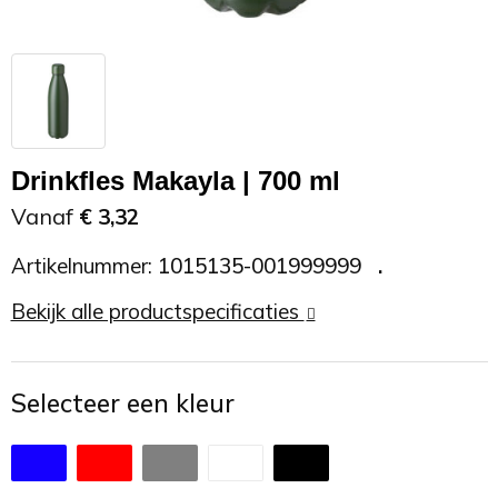
Zonnebrand
Promotietassen
Telefoonaccessoires
Zonnebrillen
Reisaccessoires
USB accessoires
Reistassen
USB hub
Drinkfles Makayla | 700 ml
Rugtassen
Usb sticks
Vanaf
€ 3,32
Artikelnummer:
1015135-001999999
Rugzakken
Weerstations
Bekijk alle productspecificaties
Schoudertassen
Sporttassen
Selecteer een kleur
Strandtassen