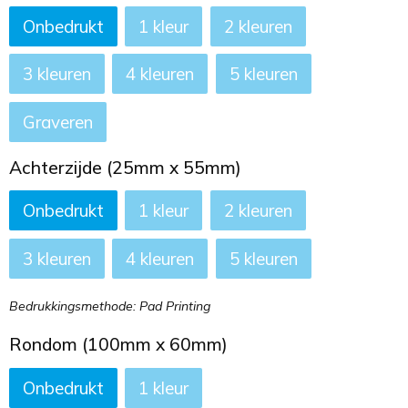
Onbedrukt
1
2
3
4
5
Graveren
Achterzijde (25mm x 55mm)
Onbedrukt
1
2
3
4
5
Bedrukkingsmethode: Pad Printing
Rondom (100mm x 60mm)
Onbedrukt
1