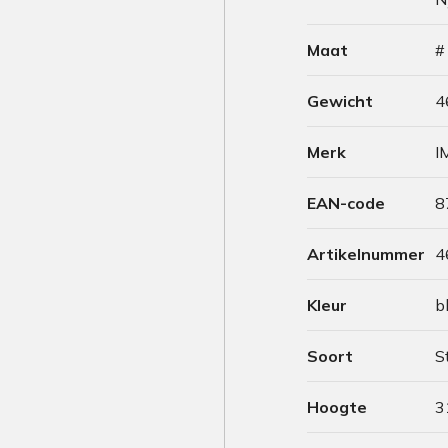
Maat
#
Gewicht
4
Merk
I
EAN-code
8
Artikelnummer
4
Kleur
b
Soort
S
Hoogte
3