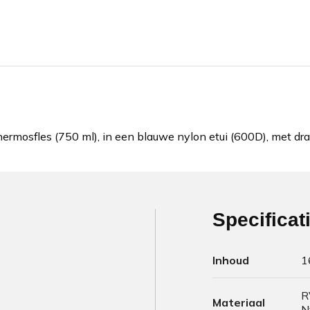
ermosfles (750 ml), in een blauwe nylon etui (600D), met dr
Specificat
Inhoud
1
R
Materiaal
N