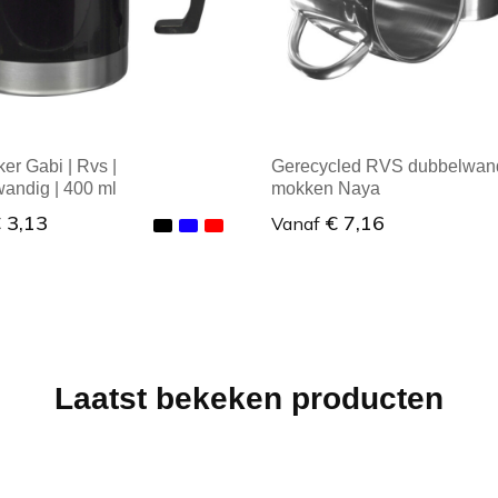
er Gabi | Rvs |
Gerecycled RVS dubbelwan
andig | 400 ml
mokken Naya
 3,13
€ 7,16
Vanaf
male afname: 1
Minimale afname: 1
Laatst bekeken producten