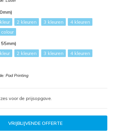
e: Laser
40mm)
2
3
4
l colour
x 55mm)
2
3
4
: Pad Printing
zes voor de prijsopgave.
VRIJBLIJVENDE OFFERTE