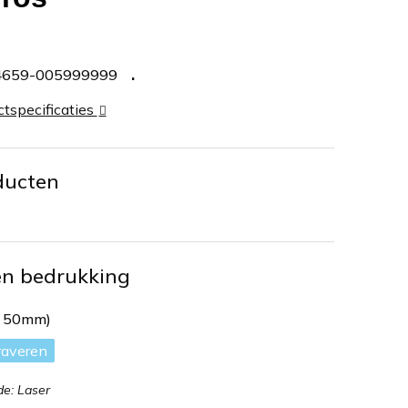
4659-005999999
ctspecificaties
ducten
en bedrukking
x 50mm)
raveren
e: Laser