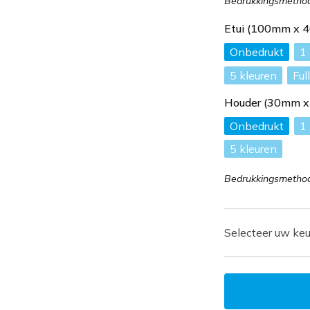
Bedrukkingsmethod
Etui (100mm x 
Onbedrukt
1
5
Ful
Houder (30mm 
Onbedrukt
1
5
Bedrukkingsmethode
Selecteer uw keu