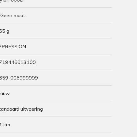
 Geen maat
65 g
MPRESSION
719446013100
659-005999999
lauw
tandaard uitvoering
1 cm