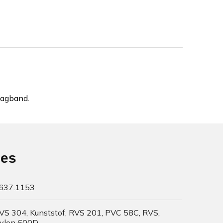
aagband.
ies
637.1153
VS 304, Kunststof, RVS 201, PVC 58C, RVS,
ylon 600D