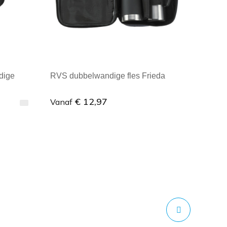
dige
RVS dubbelwandige fles Frieda
€ 12,97
Vanaf
Minimale afname: 1