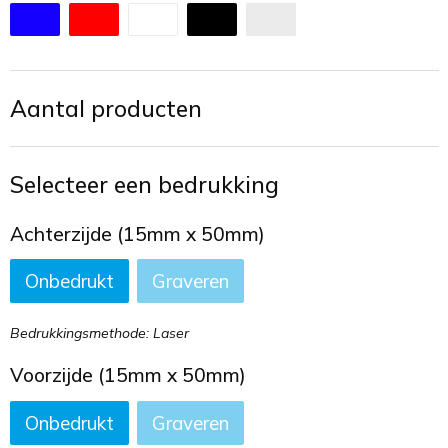
Toilettassen
Trekkoord rugzakken
Aantal producten
Zakelijke tassen
Selecteer een bedrukking
Achterzijde (15mm x 50mm)
Onbedrukt
Graveren
Bedrukkingsmethode: Laser
Voorzijde (15mm x 50mm)
Onbedrukt
Graveren