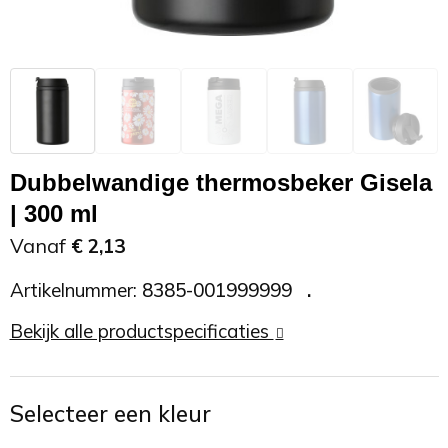
Zonnebrand
Promotietassen
Telefoonaccessoires
Zonnebrillen
Reisaccessoires
USB accessoires
Reistassen
USB hub
Dubbelwandige thermosbeker Gisela
Rugtassen
Usb sticks
| 300 ml
Vanaf
€ 2,13
Rugzakken
Weerstations
Artikelnummer:
8385-001999999
Schoudertassen
Bekijk alle productspecificaties
Sporttassen
Strandtassen
Selecteer een kleur