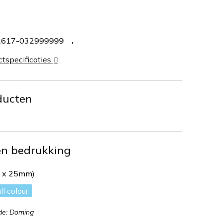
2617-032999999
ctspecificaties
ducten
en bedrukking
m x 25mm)
ll colour
de: Doming