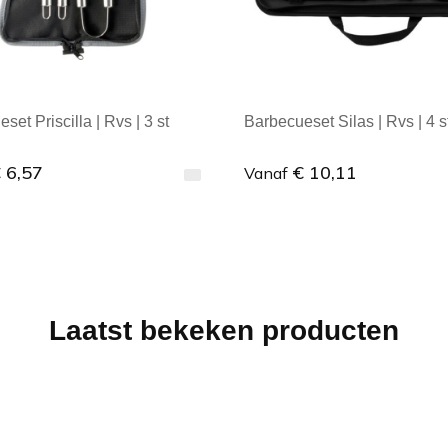
set Priscilla | Rvs | 3 st
Barbecueset Silas | Rvs | 4 s
 6,57
€ 10,11
Vanaf
male afname: 1
Minimale afname: 1
Laatst bekeken producten