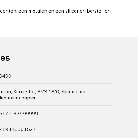
oenten, een metalen en een siliconen borstel, en
ies
0400
arton, Kunststof, RVS 18/0, Aluminium,
luminium papier
617-032999999
719446001527