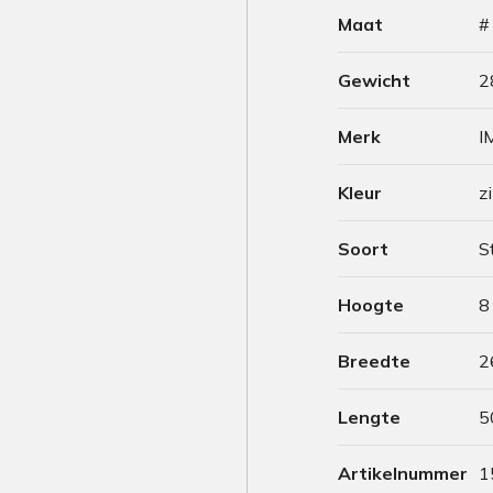
Maat
#
Gewicht
2
Merk
I
Kleur
z
Soort
S
Hoogte
8
Breedte
2
Lengte
5
Artikelnummer
1