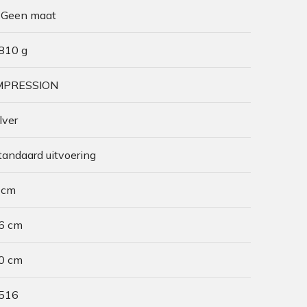
 Geen maat
810 g
MPRESSION
ilver
tandaard uitvoering
 cm
6 cm
0 cm
516