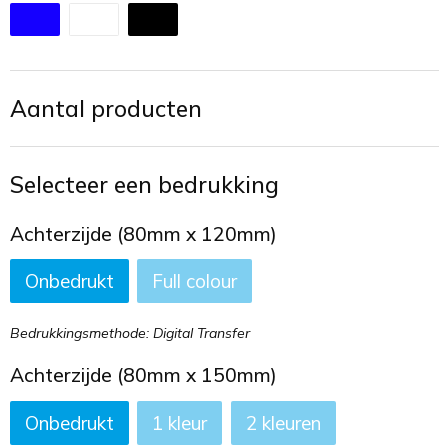
Toilettassen
Trekkoord rugzakken
Aantal producten
Zakelijke tassen
Selecteer een bedrukking
Achterzijde (80mm x 120mm)
Onbedrukt
Full colour
Bedrukkingsmethode: Digital Transfer
Achterzijde (80mm x 150mm)
Onbedrukt
1
2