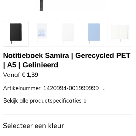
Zonnebrand
Promotietassen
Telefoonaccessoires
Zonnebrillen
Reisaccessoires
USB accessoires
Reistassen
USB hub
Notitieboek Samira | Gerecycled PET
Rugtassen
Usb sticks
| A5 | Gelinieerd
Vanaf
€ 1,39
Rugzakken
Weerstations
Artikelnummer:
1420994-001999999
Schoudertassen
Bekijk alle productspecificaties
Sporttassen
Strandtassen
Selecteer een kleur