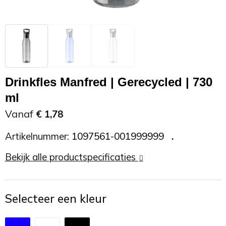
Zonnebrand
Promotietassen
Telefoonaccessoires
Zonnebrillen
Reisaccessoires
USB accessoires
Reistassen
USB hub
Drinkfles Manfred | Gerecycled | 730
ml
Rugtassen
Usb sticks
Vanaf
€ 1,78
Rugzakken
Weerstations
Artikelnummer:
1097561-001999999
Schoudertassen
Bekijk alle productspecificaties
Sporttassen
Selecteer een kleur
Strandtassen