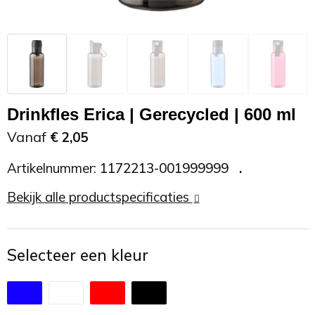
Zonnebrand
Promotietassen
Telefoonaccessoires
Zonnebrillen
Reisaccessoires
USB accessoires
Reistassen
USB hub
Drinkfles Erica | Gerecycled | 600 ml
Rugtassen
Usb sticks
Vanaf
€ 2,05
Artikelnummer:
1172213-001999999
Rugzakken
Weerstations
Bekijk alle productspecificaties
Schoudertassen
Sporttassen
Selecteer een kleur
Strandtassen