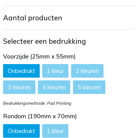
Toilettassen
Aantal producten
Trekkoord rugzakken
Zakelijke tassen
Selecteer een bedrukking
Voorzijde (25mm x 55mm)
Onbedrukt
1
2
3
4
5
Bedrukkingsmethode: Pad Printing
Rondom (190mm x 70mm)
Onbedrukt
1