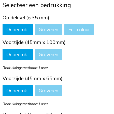
Toilettassen
Selecteer een bedrukking
Trekkoord rugzakken
Op deksel (⌀ 35 mm)
Onbedrukt
Graveren
Full colour
Zakelijke tassen
Voorzijde (45mm x 100mm)
Onbedrukt
Graveren
Bedrukkingsmethode: Laser
Voorzijde (45mm x 65mm)
Onbedrukt
Graveren
Bedrukkingsmethode: Laser