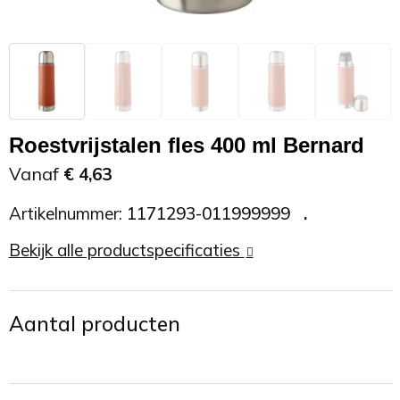
Zonnebrand
Promotietassen
Telefoonaccessoires
Zonnebrillen
Reisaccessoires
USB accessoires
Reistassen
USB hub
Roestvrijstalen fles 400 ml Bernard
Rugtassen
Usb sticks
Vanaf
€ 4,63
Artikelnummer:
1171293-011999999
Rugzakken
Weerstations
Bekijk alle productspecificaties
Schoudertassen
Sporttassen
Aantal producten
Strandtassen