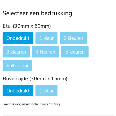
Toilettassen
Selecteer een bedrukking
Trekkoord rugzakken
Etui (30mm x 60mm)
Zakelijke tassen
Onbedrukt
1
2
3
4
5
Full colour
Bovenzijde (30mm x 15mm)
Onbedrukt
1
Bedrukkingsmethode: Pad Printing