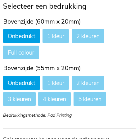
Toilettassen
Selecteer een bedrukking
Trekkoord rugzakken
Bovenzijde (60mm x 20mm)
Onbedrukt
1
2
Zakelijke tassen
Full colour
Bovenzijde (55mm x 20mm)
Onbedrukt
1
2
3
4
5
Bedrukkingsmethode: Pad Printing