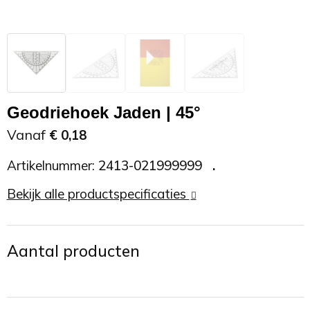
Zonnebrand
Promotietassen
Telefoonaccessoires
Zonnebrillen
Reisaccessoires
USB accessoires
Reistassen
USB hub
Geodriehoek Jaden | 45°
Rugtassen
Usb sticks
Vanaf
€ 0,18
Artikelnummer:
2413-021999999
Rugzakken
Weerstations
Bekijk alle productspecificaties
Schoudertassen
Sporttassen
Aantal producten
Strandtassen