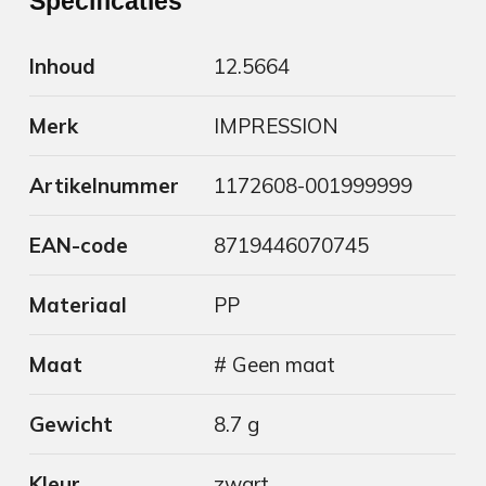
Specificaties
Inhoud
12.5664
Merk
IMPRESSION
Artikelnummer
1172608-001999999
EAN-code
8719446070745
Materiaal
PP
Maat
# Geen maat
Gewicht
8.7 g
Kleur
zwart