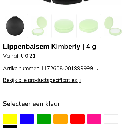
Zonnebrand
Promotietassen
Telefoonaccessoires
Zonnebrillen
Reisaccessoires
USB accessoires
Reistassen
USB hub
Lippenbalsem Kimberly | 4 g
Rugtassen
Usb sticks
Vanaf
€ 0,21
Artikelnummer:
1172608-001999999
Rugzakken
Weerstations
Bekijk alle productspecificaties
Schoudertassen
Sporttassen
Selecteer een kleur
Strandtassen