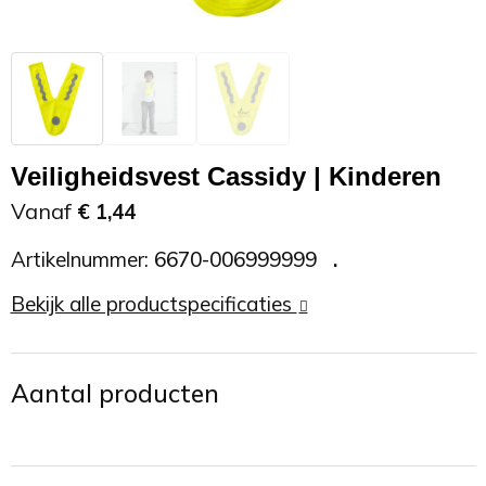
Zonnebrand
Promotietassen
Telefoonaccessoires
Zonnebrillen
Reisaccessoires
USB accessoires
Reistassen
USB hub
Veiligheidsvest Cassidy | Kinderen
Rugtassen
Usb sticks
Vanaf
€ 1,44
Artikelnummer:
6670-006999999
Rugzakken
Weerstations
Bekijk alle productspecificaties
Schoudertassen
Sporttassen
Aantal producten
Strandtassen