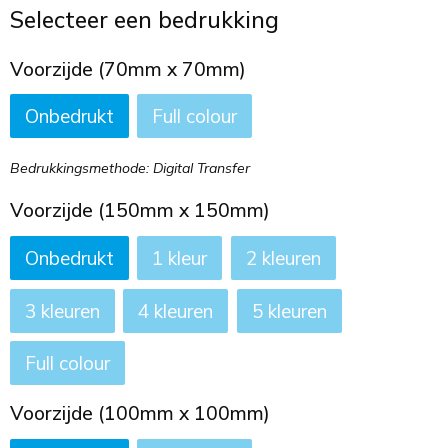
Toilettassen
Selecteer een bedrukking
Trekkoord rugzakken
Voorzijde (70mm x 70mm)
Onbedrukt
Full colour
Zakelijke tassen
Bedrukkingsmethode: Digital Transfer
Voorzijde (150mm x 150mm)
Onbedrukt
1
2
3
4
5
Full colour
Voorzijde (100mm x 100mm)