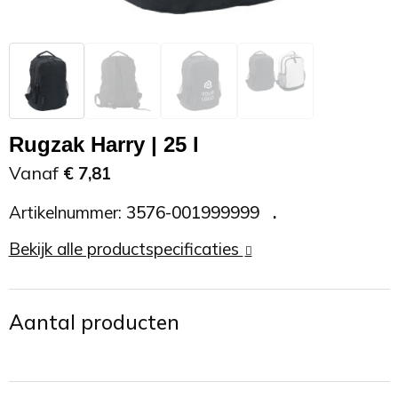
Zonnebrand
Promotietassen
Telefoonaccessoires
Zonnebrillen
Reisaccessoires
USB accessoires
Reistassen
USB hub
Rugzak Harry | 25 l
Rugtassen
Usb sticks
Vanaf
€ 7,81
Artikelnummer:
3576-001999999
Rugzakken
Weerstations
Bekijk alle productspecificaties
Schoudertassen
Sporttassen
Aantal producten
Strandtassen