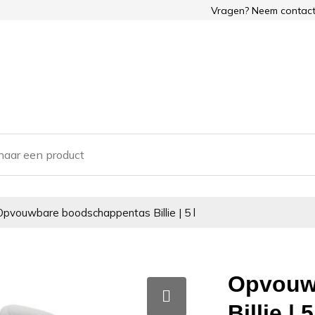
Vragen? Neem contact
Opvouwbare boodschappentas Billie | 5 l
Opvouw
Billie | 5