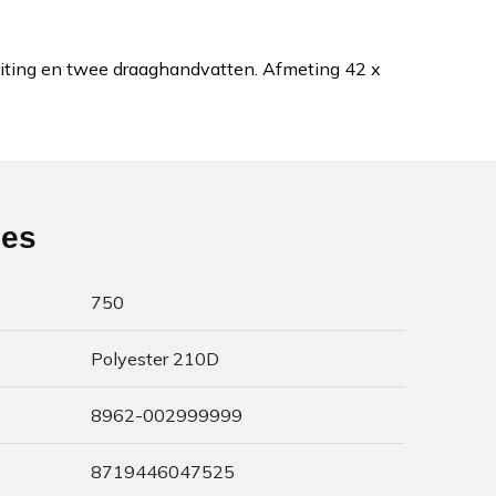
iting en twee draaghandvatten. Afmeting 42 x
ies
750
Polyester 210D
8962-002999999
8719446047525