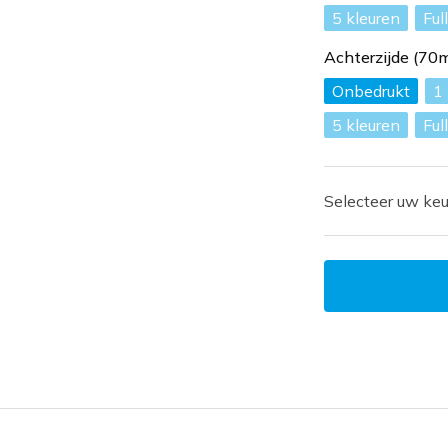
5
Ful
Achterzijde (7
Onbedrukt
1
5
Ful
Selecteer uw keu