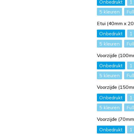
Onbedrukt
1
5
Ful
Etui (40mm x 2
Onbedrukt
1
5
Ful
Voorzijde (100
Onbedrukt
1
5
Ful
Voorzijde (150
Onbedrukt
1
5
Ful
Voorzijde (70m
Onbedrukt
1