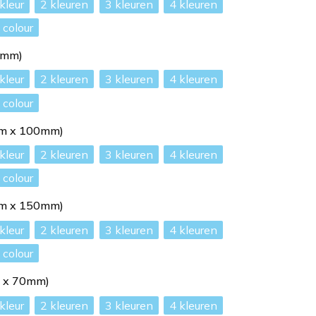
2
3
4
l colour
0mm)
2
3
4
l colour
mm x 100mm)
2
3
4
l colour
mm x 150mm)
2
3
4
l colour
m x 70mm)
2
3
4