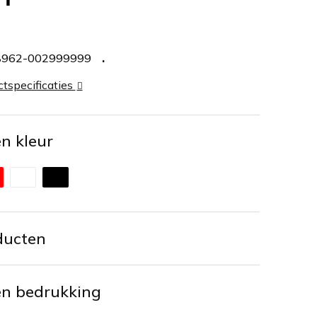
8962-002999999
ctspecificaties
en kleur
ducten
en bedrukking