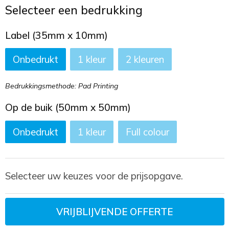
Toilettassen
Selecteer een bedrukking
Trekkoord rugzakken
Label (35mm x 10mm)
Onbedrukt
1
2
Zakelijke tassen
Bedrukkingsmethode: Pad Printing
Op de buik (50mm x 50mm)
Onbedrukt
1
Full colour
Selecteer uw keuzes voor de prijsopgave.
VRIJBLIJVENDE OFFERTE