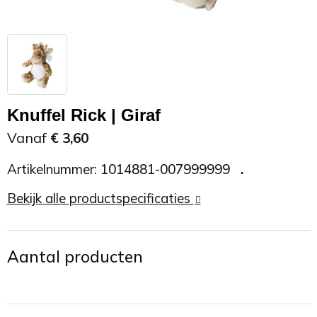
Zonnebrand
Promotietassen
Telefoonaccessoires
Zonnebrillen
Reisaccessoires
USB accessoires
Reistassen
USB hub
Knuffel Rick | Giraf
Rugtassen
Usb sticks
Vanaf
€ 3,60
Artikelnummer:
1014881-007999999
Rugzakken
Weerstations
Bekijk alle productspecificaties
Schoudertassen
Sporttassen
Aantal producten
Strandtassen