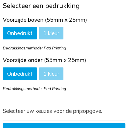
Toilettassen
Selecteer een bedrukking
Trekkoord rugzakken
Voorzijde boven (55mm x 25mm)
Onbedrukt
1
Zakelijke tassen
Bedrukkingsmethode: Pad Printing
Voorzijde onder (55mm x 25mm)
Onbedrukt
1
Bedrukkingsmethode: Pad Printing
Selecteer uw keuzes voor de prijsopgave.