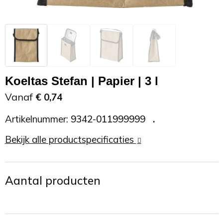
Zonnebrand
Promotietassen
Telefoonaccessoires
Zonnebrillen
Reisaccessoires
USB accessoires
Reistassen
USB hub
Koeltas Stefan | Papier | 3 l
Rugtassen
Usb sticks
Vanaf
€ 0,74
Artikelnummer:
9342-011999999
Rugzakken
Weerstations
Bekijk alle productspecificaties
Schoudertassen
Sporttassen
Aantal producten
Strandtassen