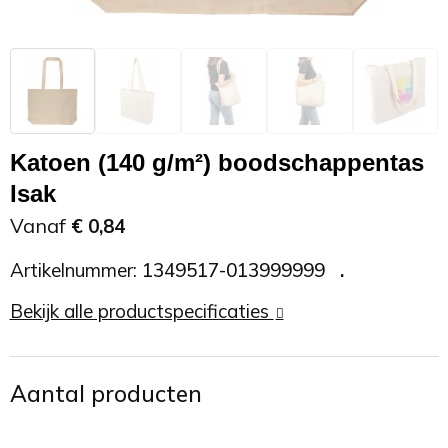
Zonnebrand
Promotietassen
Telefoonaccessoires
Zonnebrillen
Reisaccessoires
USB accessoires
Reistassen
USB hub
Katoen (140 g/m²) boodschappentas
Isak
Rugtassen
Usb sticks
Vanaf
€ 0,84
Rugzakken
Weerstations
Artikelnummer:
1349517-013999999
Schoudertassen
Bekijk alle productspecificaties
Sporttassen
Aantal producten
Strandtassen