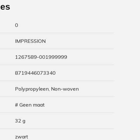
ies
0
IMPRESSION
1267589-001999999
8719446073340
Polypropyleen, Non-woven
# Geen maat
32 g
zwart