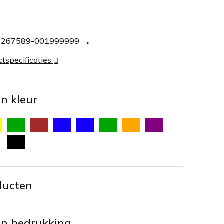
1267589-001999999
ctspecificaties
en kleur
ducten
en bedrukking