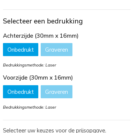
Toilettassen
Trekkoord rugzakken
Selecteer een bedrukking
Zakelijke tassen
Achterzijde (30mm x 16mm)
Onbedrukt
Graveren
Bedrukkingsmethode: Laser
Voorzijde (30mm x 16mm)
Onbedrukt
Graveren
Bedrukkingsmethode: Laser
Selecteer uw keuzes voor de prijsopgave.