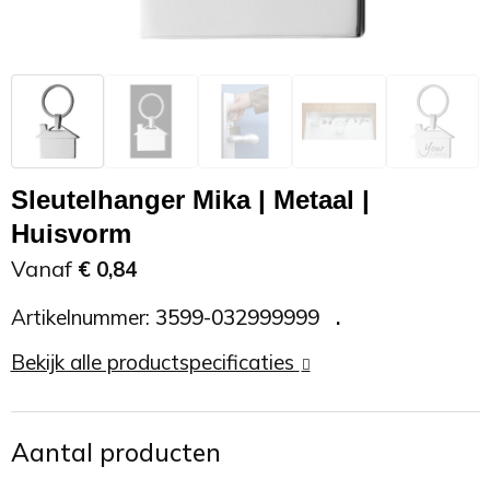
Zonnebrand
Promotietassen
Telefoonaccessoires
Zonnebrillen
Reisaccessoires
USB accessoires
Reistassen
USB hub
Sleutelhanger Mika | Metaal |
Rugtassen
Usb sticks
Huisvorm
Vanaf
€ 0,84
Rugzakken
Weerstations
Artikelnummer:
3599-032999999
Schoudertassen
Bekijk alle productspecificaties
Sporttassen
Strandtassen
Aantal producten