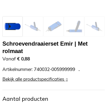
Zonnebrand
Promotietassen
Telefoonaccessoires
Zonnebrillen
Reisaccessoires
USB accessoires
Reistassen
USB hub
Schroevendraaierset Emir | Met
Rugtassen
Usb sticks
rolmaat
Vanaf
€ 0,88
Rugzakken
Weerstations
Artikelnummer:
740032-005999999
Schoudertassen
Bekijk alle productspecificaties
Sporttassen
Strandtassen
Aantal producten