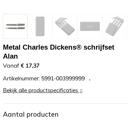
Zonnebrand
Promotietassen
Telefoonaccessoires
Zonnebrillen
Reisaccessoires
USB accessoires
Reistassen
USB hub
Metal Charles Dickens® schrijfset
Alan
Rugtassen
Usb sticks
Vanaf
€ 17,37
Rugzakken
Weerstations
Artikelnummer:
5991-003999999
Schoudertassen
Bekijk alle productspecificaties
Sporttassen
Aantal producten
Strandtassen