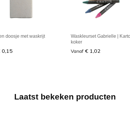
en doosje met waskrijt
Waskleurset Gabrielle | Kar
koker
 0,15
€ 1,02
Vanaf
male afname: 1
Minimale afname: 1
Laatst bekeken producten