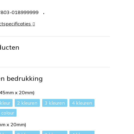
7803-018999999
ctspecificaties
ducten
en bedrukking
 (45mm x 20mm)
2
3
4
l colour
5mm x 20mm)