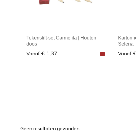
Tekenstift-set Carmelita | Houten
Kartonn
doos
Selena
€ 1,37
€
Vanaf
Vanaf
Minimale afname: 1
Mini
Geen resultaten gevonden.