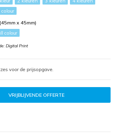
2
3
4
l colour
n (45mm x 45mm)
ll colour
: Digital Print
zes voor de prijsopgave.
VRIJBLIJVENDE OFFERTE