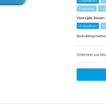
Onbedrukt
1
5
Ful
Voorzijde bove
Onbedrukt
Fu
Bedrukkingsmethode
Selecteer uw keu