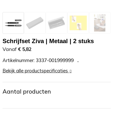
Zonnebrand
Promotietassen
Telefoonaccessoires
Zonnebrillen
Reisaccessoires
USB accessoires
Reistassen
USB hub
Schrijfset Ziva | Metaal | 2 stuks
Rugtassen
Usb sticks
Vanaf
€ 5,82
Artikelnummer:
3337-001999999
Rugzakken
Weerstations
Bekijk alle productspecificaties
Schoudertassen
Sporttassen
Aantal producten
Strandtassen