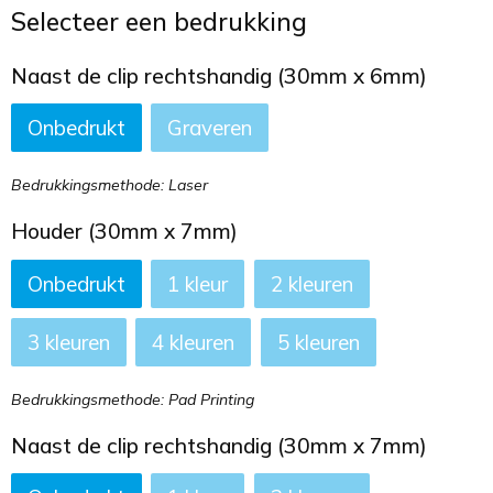
Toilettassen
Selecteer een bedrukking
Trekkoord rugzakken
Naast de clip rechtshandig (30mm x 6mm)
Onbedrukt
Graveren
Zakelijke tassen
Bedrukkingsmethode: Laser
Houder (30mm x 7mm)
Onbedrukt
1
2
3
4
5
Bedrukkingsmethode: Pad Printing
Naast de clip rechtshandig (30mm x 7mm)