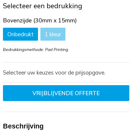
Toilettassen
Selecteer een bedrukking
Trekkoord rugzakken
Bovenzijde (30mm x 15mm)
Onbedrukt
1
Zakelijke tassen
Bedrukkingsmethode: Pad Printing
Selecteer uw keuzes voor de prijsopgave.
VRIJBLIJVENDE OFFERTE
Beschrijving