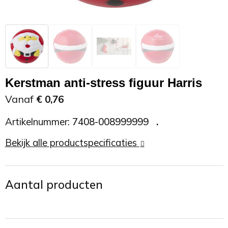
Zonnebrand
Promotietassen
Telefoonaccessoires
Zonnebrillen
Reisaccessoires
USB accessoires
Reistassen
USB hub
Kerstman anti-stress figuur Harris
Rugtassen
Usb sticks
Vanaf
€ 0,76
Artikelnummer:
7408-008999999
Rugzakken
Weerstations
Bekijk alle productspecificaties
Schoudertassen
Sporttassen
Aantal producten
Strandtassen