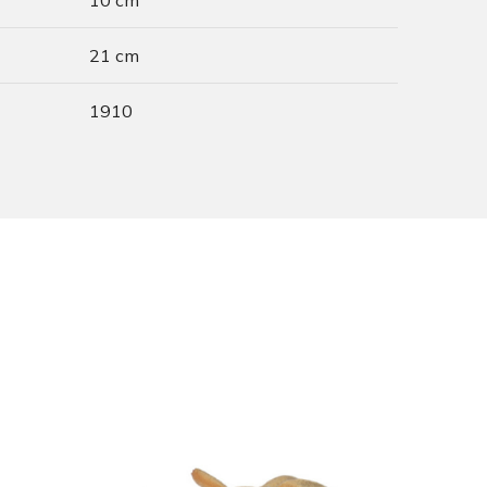
10 cm
21 cm
1910