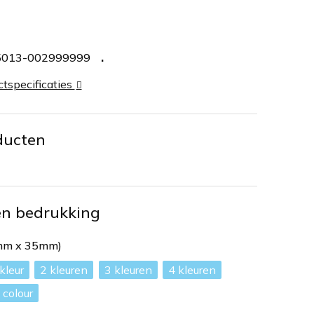
5013-002999999
ctspecificaties
ducten
en bedrukking
0mm x 35mm)
2
3
4
l colour