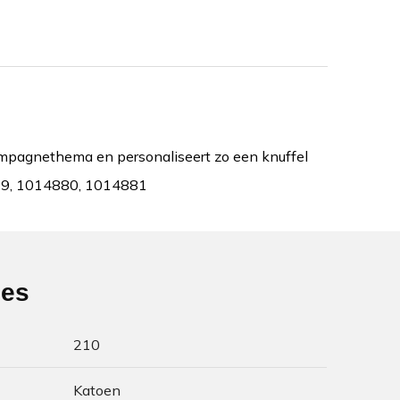
campagnethema en personaliseert zo een knuffel
4879, 1014880, 1014881
ies
210
Katoen