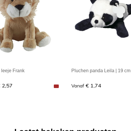
 leeje Frank
Pluchen panda Leila | 19 cm
 2,57
€ 1,74
Vanaf
male afname: 1
Minimale afname: 1