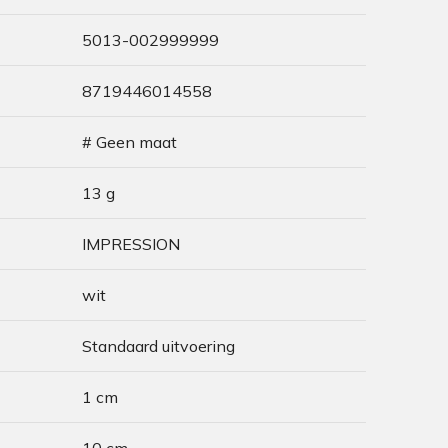
5013-002999999
8719446014558
# Geen maat
13 g
IMPRESSION
wit
Standaard uitvoering
1 cm