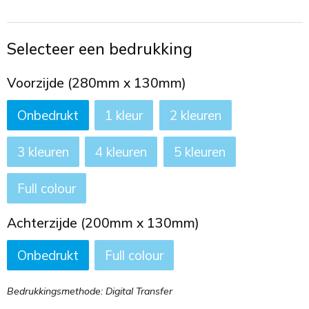
Toilettassen
Trekkoord rugzakken
Selecteer een bedrukking
Zakelijke tassen
Voorzijde (280mm x 130mm)
Onbedrukt
1
2
3
4
5
Full colour
Achterzijde (200mm x 130mm)
Onbedrukt
Full colour
Bedrukkingsmethode: Digital Transfer