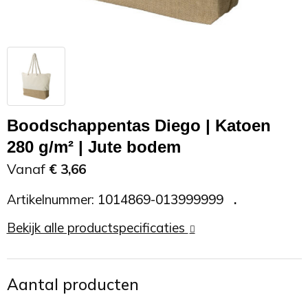
Zonnebrand
Promotietassen
Telefoonaccessoires
Zonnebrillen
Reisaccessoires
USB accessoires
Reistassen
USB hub
Boodschappentas Diego | Katoen
Rugtassen
Usb sticks
280 g/m² | Jute bodem
Vanaf
€ 3,66
Rugzakken
Weerstations
Artikelnummer:
1014869-013999999
Schoudertassen
Bekijk alle productspecificaties
Sporttassen
Strandtassen
Aantal producten