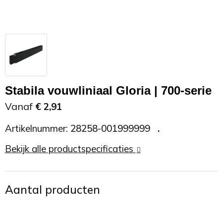
Zonnebrand
Promotietassen
Telefoonaccessoires
Zonnebrillen
Reisaccessoires
USB accessoires
Reistassen
USB hub
Stabila vouwliniaal Gloria | 700-serie
Rugtassen
Usb sticks
Vanaf
€ 2,91
Rugzakken
Weerstations
Artikelnummer:
28258-001999999
Schoudertassen
Bekijk alle productspecificaties
Sporttassen
Aantal producten
Strandtassen