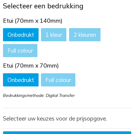
Toilettassen
Selecteer een bedrukking
Trekkoord rugzakken
Etui (70mm x 140mm)
Onbedrukt
1
2
Zakelijke tassen
Full colour
Etui (70mm x 70mm)
Onbedrukt
Full colour
Bedrukkingsmethode: Digital Transfer
Selecteer uw keuzes voor de prijsopgave.