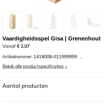
Zonnebrand
Promotietassen
Telefoonaccessoires
Zonnebrillen
Reisaccessoires
USB accessoires
Reistassen
USB hub
Vaardigheidsspel Gisa | Grenenhout
Rugtassen
Usb sticks
Vanaf
€ 2,07
Artikelnummer:
1418008-011999999
Rugzakken
Weerstations
Bekijk alle productspecificaties
Schoudertassen
Sporttassen
Aantal producten
Strandtassen