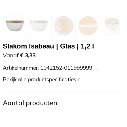
Zonnebrand
Promotietassen
Telefoonaccessoires
Zonnebrillen
Reisaccessoires
USB accessoires
Reistassen
USB hub
Slakom Isabeau | Glas | 1,2 l
Rugtassen
Usb sticks
Vanaf
€ 3,33
Artikelnummer:
1042152-011999999
Rugzakken
Weerstations
Bekijk alle productspecificaties
Schoudertassen
Sporttassen
Aantal producten
Strandtassen