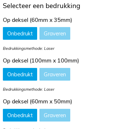
Toilettassen
Selecteer een bedrukking
Trekkoord rugzakken
Op deksel (60mm x 35mm)
Onbedrukt
Graveren
Zakelijke tassen
Bedrukkingsmethode: Laser
Op deksel (100mm x 100mm)
Onbedrukt
Graveren
Bedrukkingsmethode: Laser
Op deksel (60mm x 50mm)
Onbedrukt
Graveren