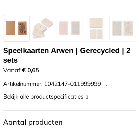
Zonnebrand
Promotietassen
Telefoonaccessoires
Zonnebrillen
Reisaccessoires
USB accessoires
Reistassen
USB hub
Speelkaarten Arwen | Gerecycled | 2
sets
Rugtassen
Usb sticks
Vanaf
€ 0,65
Rugzakken
Weerstations
Artikelnummer:
1042147-011999999
Schoudertassen
Bekijk alle productspecificaties
Sporttassen
Aantal producten
Strandtassen