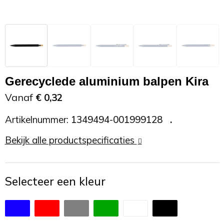
Zonnebrand
Promotietassen
Telefoonaccessoires
Zonnebrillen
Reisaccessoires
USB accessoires
Reistassen
USB hub
Gerecyclede aluminium balpen Kira
Rugtassen
Usb sticks
Vanaf
€ 0,32
Artikelnummer:
1349494-001999128
Rugzakken
Weerstations
Bekijk alle productspecificaties
Schoudertassen
Sporttassen
Selecteer een kleur
Strandtassen