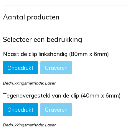
Toilettassen
Aantal producten
Trekkoord rugzakken
Zakelijke tassen
Selecteer een bedrukking
Naast de clip linkshandig (80mm x 6mm)
Onbedrukt
Graveren
Bedrukkingsmethode: Laser
Tegenovergesteld van de clip (40mm x 6mm)
Onbedrukt
Graveren
Bedrukkingsmethode: Laser