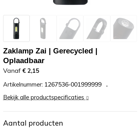
Zonnebrand
Promotietassen
Telefoonaccessoires
Zonnebrillen
Reisaccessoires
USB accessoires
Reistassen
USB hub
Zaklamp Zai | Gerecycled |
Oplaadbaar
Rugtassen
Usb sticks
Vanaf
€ 2,15
Rugzakken
Weerstations
Artikelnummer:
1267536-001999999
Schoudertassen
Bekijk alle productspecificaties
Sporttassen
Aantal producten
Strandtassen