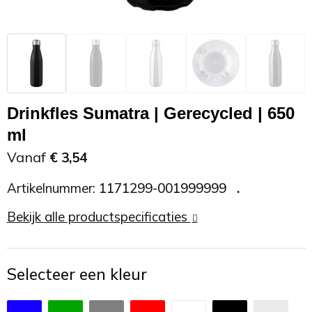
Zonnebrand
Promotietassen
Telefoonaccessoires
Zonnebrillen
Reisaccessoires
USB accessoires
Reistassen
USB hub
Drinkfles Sumatra | Gerecycled | 650
ml
Rugtassen
Usb sticks
Vanaf
€ 3,54
Rugzakken
Weerstations
Artikelnummer:
1171299-001999999
Schoudertassen
Bekijk alle productspecificaties
Sporttassen
Selecteer een kleur
Strandtassen