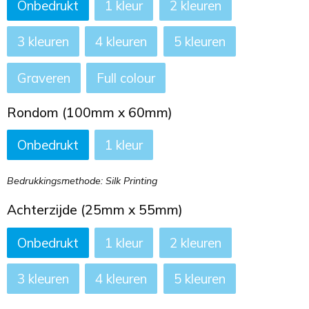
Onbedrukt
1
2
3
4
5
Graveren
Full colour
Rondom (100mm x 60mm)
Onbedrukt
1
Bedrukkingsmethode: Silk Printing
Achterzijde (25mm x 55mm)
Onbedrukt
1
2
3
4
5