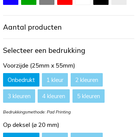
Toilettassen
Trekkoord rugzakken
Aantal producten
Zakelijke tassen
Selecteer een bedrukking
Voorzijde (25mm x 55mm)
Onbedrukt
1
2
3
4
5
Bedrukkingsmethode: Pad Printing
Op deksel (⌀ 20 mm)