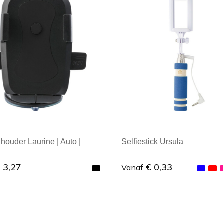
houder Laurine | Auto |
Selfiestick Ursula
p
 3,27
€ 0,33
Vanaf
male afname: 1
Minimale afname: 1