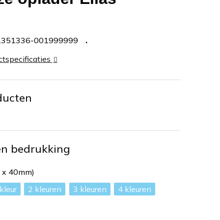
1351336-001999999
ctspecificaties
ducten
en bedrukking
m x 40mm)
2
3
4