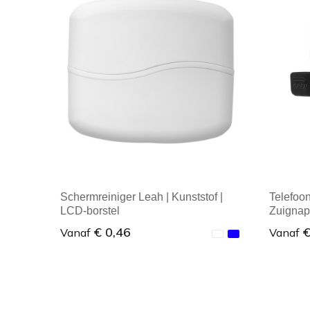
Schermreiniger Leah | Kunststof |
Telefoon
LCD-borstel
Zuigna
€ 0,46
€
Vanaf
Vanaf
Minimale afname: 1
Mini