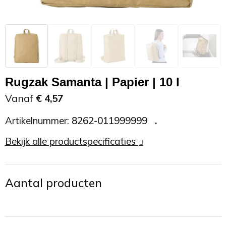
Zonnebrand
Promotietassen
Telefoonaccessoires
Zonnebrillen
Reisaccessoires
USB accessoires
Reistassen
USB hub
Rugzak Samanta | Papier | 10 l
Rugtassen
Usb sticks
Vanaf
€ 4,57
Artikelnummer:
8262-011999999
Rugzakken
Weerstations
Bekijk alle productspecificaties
Schoudertassen
Sporttassen
Aantal producten
Strandtassen