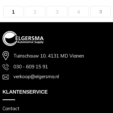
1
2
3
4
Minimale afname: 1
Tuinschouw 10, 4131 MD Vianen
030 - 609 15 91
verkoop@elgersma.nl
KLANTENSERVICE
Contact